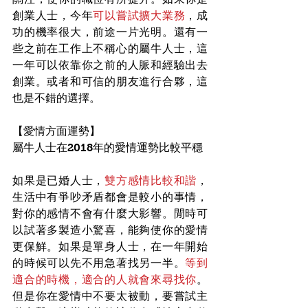
創業人士，今年
可以嘗試擴大業務
，成
功的機率很大，前途一片光明。還有一
些之前在工作上不稱心的屬牛人士，這
一年可以依靠你之前的人脈和經驗出去
創業。或者和可信的朋友進行合夥，這
也是不錯的選擇。
【愛情方面運勢】
屬牛人士在2018年的愛情運勢比較平穩
如果是已婚人士，
雙方感情比較和諧
，
生活中有爭吵矛盾都會是較小的事情，
對你的感情不會有什麼大影響。閒時可
以試著多製造小驚喜，能夠使你的愛情
更保鮮。如果是單身人士，在一年開始
的時候可以先不用急著找另一半。
等到
適合的時機，適合的人就會來尋找你
。
但是你在愛情中不要太被動，要嘗試主