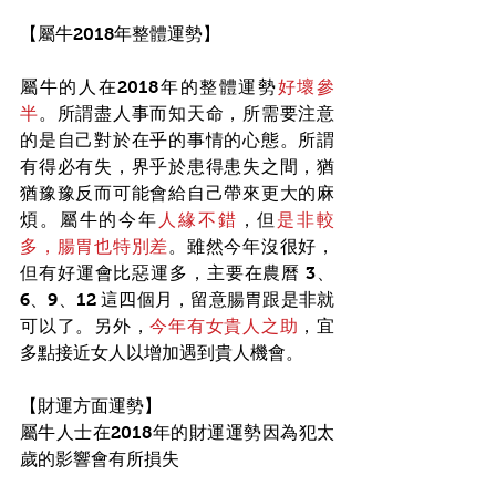
【屬牛2018年整體運勢】
屬牛的人在2018年的整體運勢
好壞參
半
。所謂盡人事而知天命，所需要注意
的是自己對於在乎的事情的心態。所謂
有得必有失，界乎於患得患失之間，猶
猶豫豫反而可能會給自己帶來更大的麻
煩。屬牛的今年
人緣不錯
，但
是非較
多，腸胃也特別差
。雖然今年沒很好，
但有好運會比惡運多，主要在農曆 3、
6、9、12 這四個月，留意腸胃跟是非就
可以了。另外，
今年有女貴人之助
，宜
多點接近女人以增加遇到貴人機會。
【財運方面運勢】
屬牛人士在2018年的財運運勢因為犯太
歲的影響會有所損失