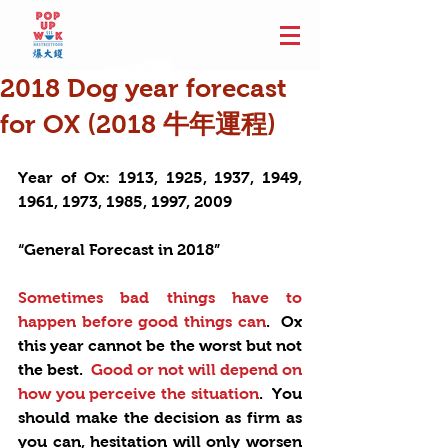
2018 Dog year forecast
for OX (2018 牛年運程)
Year of Ox: 1913, 1925, 1937, 1949, 
1961, 1973, 1985, 1997, 2009
“General Forecast in 2018”
Sometimes bad things have to 
happen before good things can
.  Ox 
this year cannot be the worst but not 
the best.  
Good or not will depend on 
how you perceive the situation
.  You 
should make the decision as firm as 
you can, hesitation will only worsen 